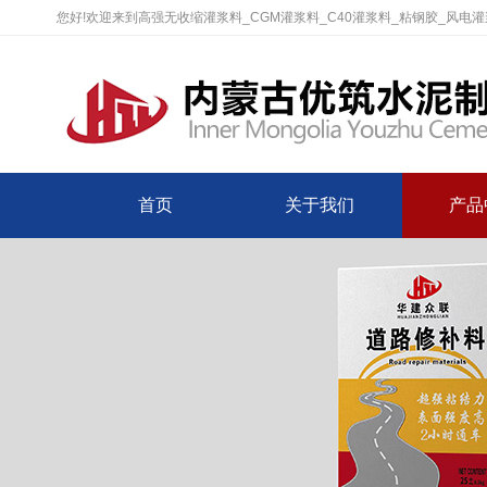
您好!欢迎来到高强无收缩灌浆料_CGM灌浆料_C40灌浆料_粘钢胶_风电
首页
关于我们
产品