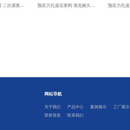
高强无收缩灌浆料 二次灌浆加固微膨胀超流态
预应力孔道压浆料 填充耐久流动性好 可用于铁路桥梁 核电站等工程
网站导航
关于我们
产品中心
案例展示
工厂展示
荣誉资质
联系我们