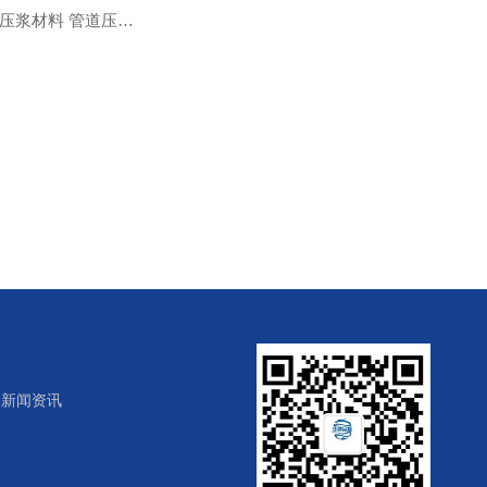
预应力孔道压浆材料 管道压浆料 铁路 公路 桥梁 核电站 压浆剂
新闻资讯