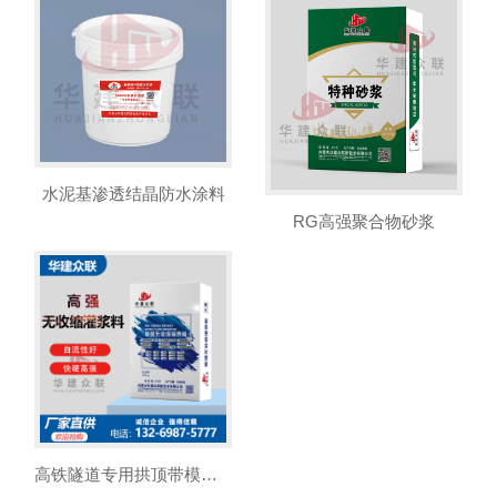
水泥基渗透结晶防水涂料
RG高强聚合物砂浆
高铁隧道专用拱顶带模注浆料